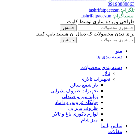
09198888863
تلگرام:
tashrifatpaeezan
اینستاگرام:
tashrifatpaeezan
طراحی و پیاده سازی توسط کاوت
جستجو
برای دیدن محصولات که دنبال آن هستید تایپ کنید.
جستجو
منو
دسته بندی ها
دسته بندی محصولات
تالار
تجهیزات تالاری
بار شمع سالن
تجهیزات ظروف پذیرایی
تولید میز و صندلی
جایگاه عروس و داماد
ظروف پذیرایی
لوازم دکوری باغ و تالار
میز شام
تماس با ما
مقالات