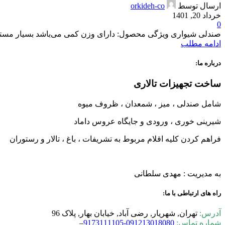
ارسال توسط
orkideh-co
خرداد 20, 1401
0
صندلی شیواری ویژگی محصول: دارای وزن کمی می‌باشد بسیار مستحکم 
ادامه مطلب
درباره ما:
ساخت تجهیزات تالاری
شامل صندلی ، میز ، شمعدان ، ظروف میوه
شیرینی خوری ، ورودی و جایگاه عروس داماد
فراهم کردن کلیه اقلام مربوط به تشریفات ، باغ ، تالار و رستوران
به مدیریت : مهدی سلطانی
راه های ارتباطی با ما:
آدرس:
تهران, شهریار, رضی آباد, خیابان بهار, پلاک 96
شماره تماس:
0-9173111105
09121301808
–