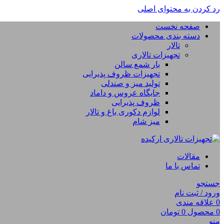
رد کردن به محتوای اصلی
صفحه نخست
دسته بندی محصولات
تالار
تجهیزات تالاری
بار شمع سالن
تجهیزات ظروف پذیرایی
تولید میز و صندلی
جایگاه عروس و داماد
ظروف پذیرایی
لوازم دکوری باغ و تالار
میز شام
مقالات
تماس با ما
جستجو
ورود / ثبت نام
0
علاقه مندی
0
محصول
0
تومان
منو