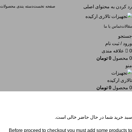
صفحه نخست
دسته بندی محصولات
رد کردن به محتوای اصلی
مقالات
تماس با ما
جستجو
ورود / ثبت نام
0
علاقه مندی
0
محصول
0
تومان
منو
0
محصول
0
تومان
سبد خرید
تسویه حساب
تکمیل سفارش
سبد خرید شما در حال حاضر خالی است.
Before proceed to checkout you must add some products to