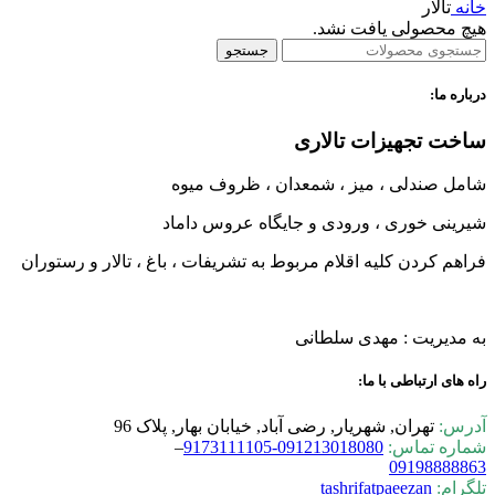
خانه
تالار
هیچ محصولی یافت نشد.
جستجو
درباره ما:
ساخت تجهیزات تالاری
شامل صندلی ، میز ، شمعدان ، ظروف میوه
شیرینی خوری ، ورودی و جایگاه عروس داماد
فراهم کردن کلیه اقلام مربوط به تشریفات ، باغ ، تالار و رستوران
به مدیریت : مهدی سلطانی
راه های ارتباطی با ما:
آدرس:
تهران, شهریار, رضی آباد, خیابان بهار, پلاک 96
شماره تماس:
0-9173111105
09121301808
–
09198888863
تلگرام:
tashrifatpaeezan