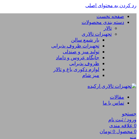
رد کردن به محتوای اصلی
صفحه نخست
دسته بندی محصولات
تالار
تجهیزات تالاری
بار شمع سالن
تجهیزات ظروف پذیرایی
تولید میز و صندلی
جایگاه عروس و داماد
ظروف پذیرایی
لوازم دکوری باغ و تالار
میز شام
مقالات
تماس با ما
جستجو
ورود / ثبت نام
0
علاقه مندی
0
محصول
0
تومان
منو