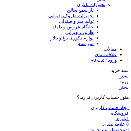
تجهیزات تالاری
بار شمع سالن
تجهیزات ظروف پذیرایی
تولید میز و صندلی
جایگاه عروس و داماد
ظروف پذیرایی
لوازم دکوری باغ و تالار
میز شام
مقالات
علاقه مندی
ورود / ثبت نام
سبد خرید
بستن
ورود
بستن
هنوز حساب کاربری ندارید؟
ایجاد حساب کاربری
فروشگاه
فیلترها
0
علاقه مندی
0
محصول
سبد خرید