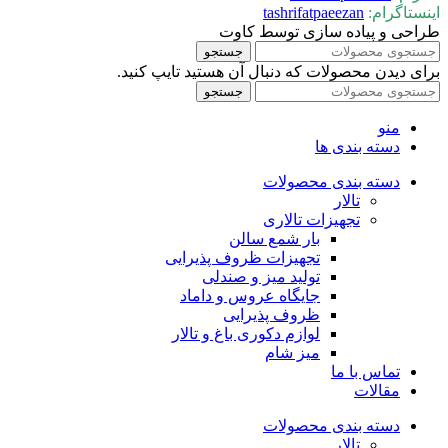
اینستاگرام:
tashrifatpaeezan
طراحی و پیاده سازی توسط کاوت
جستجو
برای دیدن محصولات که دنبال آن هستید تایپ کنید.
جستجو
منو
دسته بندی ها
دسته بندی محصولات
تالار
تجهیزات تالاری
بار شمع سالن
تجهیزات ظروف پذیرایی
تولید میز و صندلی
جایگاه عروس و داماد
ظروف پذیرایی
لوازم دکوری باغ و تالار
میز شام
تماس با ما
مقالات
دسته بندی محصولات
تالار