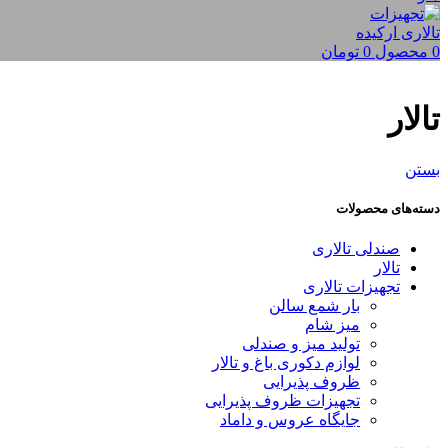
0
محصول
0
تومان
تالار
بستن
دسته‌های محصولات
صندلی تالاری
تالار
تجهیزات تالاری
بار شمع سالن
میز شام
تولید میز و صندلی
لوازم دکوری باغ و تالار
ظروف پذیرایی
تجهیزات ظروف پذیرایی
جایگاه عروس و داماد