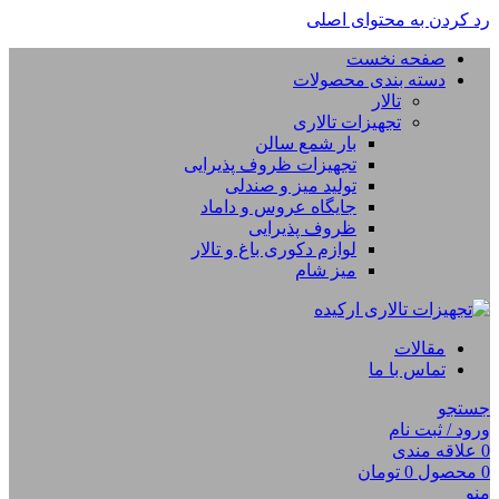
رد کردن به محتوای اصلی
صفحه نخست
دسته بندی محصولات
تالار
تجهیزات تالاری
بار شمع سالن
تجهیزات ظروف پذیرایی
تولید میز و صندلی
جایگاه عروس و داماد
ظروف پذیرایی
لوازم دکوری باغ و تالار
میز شام
مقالات
تماس با ما
جستجو
ورود / ثبت نام
0
علاقه مندی
0
محصول
0
تومان
منو