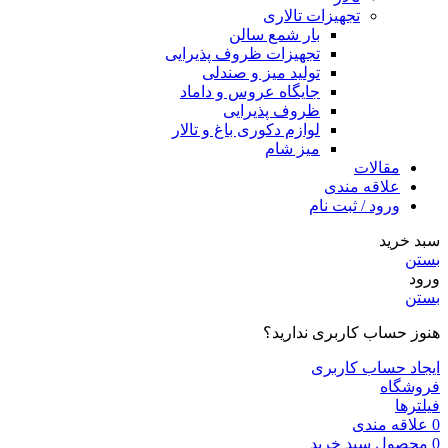
تجهیزات تالاری
بار شمع سالن
تجهیزات ظروف پذیرایی
تولید میز و صندلی
جایگاه عروس و داماد
ظروف پذیرایی
لوازم دکوری باغ و تالار
میز شام
مقالات
علاقه مندی
ورود / ثبت نام
سبد خرید
بستن
ورود
بستن
هنوز حساب کاربری ندارید؟
ایجاد حساب کاربری
فروشگاه
فیلترها
0
علاقه مندی
0
محصول
سبد خرید