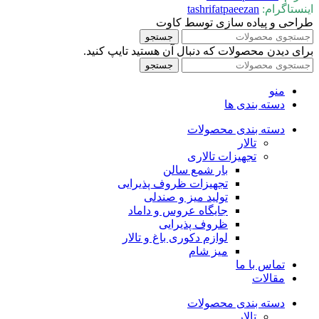
اینستاگرام:
tashrifatpaeezan
طراحی و پیاده سازی توسط کاوت
جستجو
برای دیدن محصولات که دنبال آن هستید تایپ کنید.
جستجو
منو
دسته بندی ها
دسته بندی محصولات
تالار
تجهیزات تالاری
بار شمع سالن
تجهیزات ظروف پذیرایی
تولید میز و صندلی
جایگاه عروس و داماد
ظروف پذیرایی
لوازم دکوری باغ و تالار
میز شام
تماس با ما
مقالات
دسته بندی محصولات
تالار