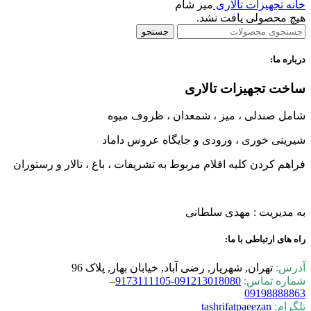
خانه
تجهیزات تالاری
میز شام
هیچ محصولی یافت نشد.
جستجو
درباره ما:
ساخت تجهیزات تالاری
شامل صندلی ، میز ، شمعدان ، ظروف میوه
شیرینی خوری ، ورودی و جایگاه عروس داماد
فراهم کردن کلیه اقلام مربوط به تشریفات ، باغ ، تالار و رستوران
به مدیریت : مهدی سلطانی
راه های ارتباطی با ما:
آدرس:
تهران, شهریار, رضی آباد, خیابان بهار, پلاک 96
شماره تماس:
0-9173111105
09121301808
–
09198888863
تلگرام:
tashrifatpaeezan