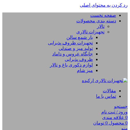
رد کردن به محتوای اصلی
صفحه نخست
دسته بندی محصولات
تالار
تجهیزات تالاری
بار شمع سالن
تجهیزات ظروف پذیرایی
تولید میز و صندلی
جایگاه عروس و داماد
ظروف پذیرایی
لوازم دکوری باغ و تالار
میز شام
مقالات
تماس با ما
جستجو
ورود / ثبت نام
0
علاقه مندی
0
محصول
0
تومان
منو