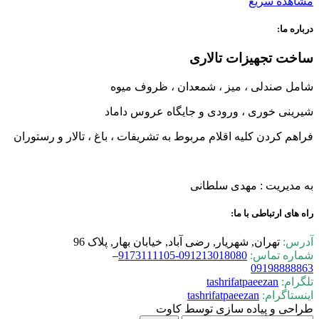
مشاهده سریع
درباره ما:
ساخت تجهیزات تالاری
شامل صندلی ، میز ، شمعدان ، ظروف میوه
شیرینی خوری ، ورودی و جایگاه عروس داماد
فراهم کردن کلیه اقلام مربوط به تشریفات ، باغ ، تالار و رستوران
به مدیریت : مهدی سلطانی
راه های ارتباطی با ما:
آدرس:
تهران, شهریار, رضی آباد, خیابان بهار, پلاک 96
شماره تماس:
0-9173111105
09121301808
–
09198888863
تلگرام:
tashrifatpaeezan
اینستاگرام:
tashrifatpaeezan
طراحی و پیاده سازی توسط کاوت