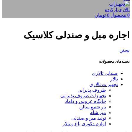
0
محصول
0
تومان
اجاره مبل و صندلی کلاسیک
بستن
دسته‌های محصولات
صندلی تالاری
تالار
تجهیزات تالاری
ظروف پذیرایی
تجهیزات ظروف پذیرایی
جایگاه عروس و داماد
بار شمع سالن
میز شام
تولید میز و صندلی
لوازم دکوری باغ و تالار