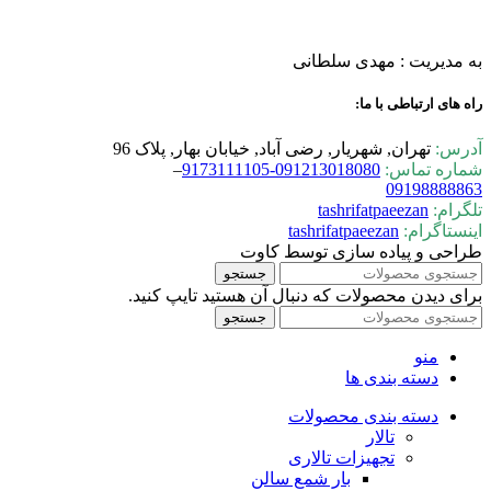
به مدیریت : مهدی سلطانی
راه های ارتباطی با ما:
آدرس:
تهران, شهریار, رضی آباد, خیابان بهار, پلاک 96
شماره تماس:
0-9173111105
09121301808
–
09198888863
تلگرام:
tashrifatpaeezan
اینستاگرام:
tashrifatpaeezan
طراحی و پیاده سازی توسط کاوت
جستجو
برای دیدن محصولات که دنبال آن هستید تایپ کنید.
جستجو
منو
دسته بندی ها
دسته بندی محصولات
تالار
تجهیزات تالاری
بار شمع سالن