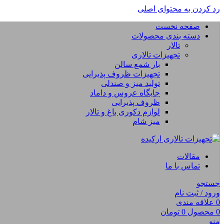
رد کردن به محتوای اصلی
صفحه نخست
دسته بندی محصولات
تالار
تجهیزات تالاری
بار شمع سالن
تجهیزات ظروف پذیرایی
تولید میز و صندلی
جایگاه عروس و داماد
ظروف پذیرایی
لوازم دکوری باغ و تالار
میز شام
مقالات
تماس با ما
جستجو
ورود / ثبت نام
0
علاقه مندی
0
محصول
0
تومان
منو