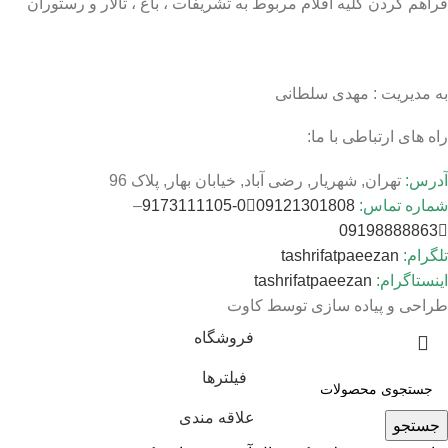
فراهم کردن کلیه اقلام مربوط به تشریفات ، باغ ، تالار و رستوران
به مدیریت : مهدی سلطانی
راه های ارتباطی با ما:
آدرس:
تهران, شهریار, رضی آباد, خیابان بهار, پلاک 96
شماره تماس:
09121301808
0-9173111105
–
09198888863
تلگرام:
tashrifatpaeezan
اینستاگرام:
tashrifatpaeezan
طراحی و پیاده سازی توسط کاوت
فروشگاه
فیلترها
علاقه مندی
جستجو