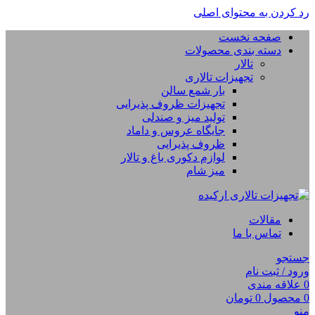
رد کردن به محتوای اصلی
صفحه نخست
دسته بندی محصولات
تالار
تجهیزات تالاری
بار شمع سالن
تجهیزات ظروف پذیرایی
تولید میز و صندلی
جایگاه عروس و داماد
ظروف پذیرایی
لوازم دکوری باغ و تالار
میز شام
مقالات
تماس با ما
جستجو
ورود / ثبت نام
0
علاقه مندی
0
محصول
0
تومان
منو