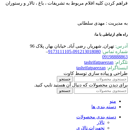
فراهم کردن کلیه اقلام مربوط به تشریفات ، باغ ، تالار و رستوران
به مدیریت : مهدی سلطانی
راه های ارتباطی با ما:
آدرس:
تهران, شهریار, رضی آباد, خیابان بهار, پلاک 96
شماره تماس:
0-9173111105
09121301808
–
09198888863
تلگرام:
tashrifatpaeezan
اینستاگرام:
tashrifatpaeezan
طراحی و پیاده سازی توسط کاوت
جستجو
برای دیدن محصولات که دنبال آن هستید تایپ کنید.
جستجو
منو
دسته بندی ها
دسته بندی محصولات
تالار
تجهیزات تالاری