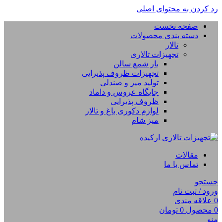
رد کردن به محتوای اصلی
صفحه نخست
دسته بندی محصولات
تالار
تجهیزات تالاری
بار شمع سالن
تجهیزات ظروف پذیرایی
تولید میز و صندلی
جایگاه عروس و داماد
ظروف پذیرایی
لوازم دکوری باغ و تالار
میز شام
مقالات
تماس با ما
جستجو
ورود / ثبت نام
0
علاقه مندی
0
محصول
0
تومان
منو