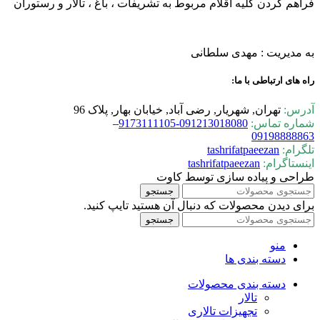
فراهم کردن کلیه اقلام مربوط به تشریفات ، باغ ، تالار و رستوران
به مدیریت : مهدی سلطانی
راه های ارتباطی با ما:
آدرس:
تهران, شهریار, رضی آباد, خیابان بهار, پلاک 96
شماره تماس:
0-9173111105
09121301808
–
09198888863
تلگرام:
tashrifatpaeezan
اینستاگرام:
tashrifatpaeezan
طراحی و پیاده سازی توسط کاوت
جستجو
برای دیدن محصولات که دنبال آن هستید تایپ کنید.
جستجو
منو
دسته بندی ها
دسته بندی محصولات
تالار
تجهیزات تالاری