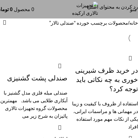
صندلی تالار
رد کردن به محتوای اصلی
منو
0
محصول
0
توما
خانه
محصولات برچسب خورده “صندلی تالار”
در خرید ظرف شیرینی
صندلی پشت گشنیزی
خوری به چه نکاتی باید
توجه کرد؟
صندلی مبله فلزی مدل گشنیز با
آبکاری طلایی می باشد. مهمترین
استفاده از ظروف با کیفیت و زیبا
محصولات گروه تجهیزات تالاری
در مهمانی ها و مراسمات ایرانی،
پائیزان به شرح زیر می
یکی از نکات مهم مورد استفاده
افراد