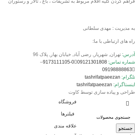
فراهم کردن کلیه اقلام مربوط به تشریفات ، باغ ، تالار و رستوران
به مدیریت : مهدی سلطانی
راه های ارتباطی با ما:
آدرس:
تهران, شهریار, رضی آباد, خیابان بهار, پلاک 96
شماره تماس:
09121301808
0-9173111105
–
09198888863
تلگرام:
tashrifatpaeezan
اینستاگرام:
tashrifatpaeezan
طراحی و پیاده سازی توسط کاوت
فروشگاه
فیلترها
علاقه مندی
جستجو