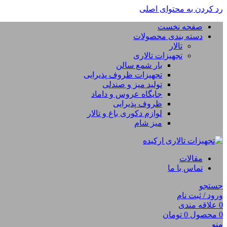
رد کردن به محتوای اصلی
صفحه نخست
دسته بندی محصولات
تالار
تجهیزات تالاری
بار شمع سالن
تجهیزات ظروف پذیرایی
تولید میز و صندلی
جایگاه عروس و داماد
ظروف پذیرایی
لوازم دکوری باغ و تالار
میز شام
مقالات
تماس با ما
جستجو
ورود / ثبت نام
0
علاقه مندی
0
محصول
0
تومان
منو