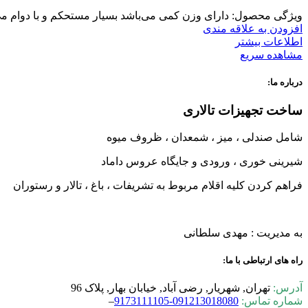
ویژگی محصول: دارای وزن کمی می‌باشد بسیار مستحکم و با دوام می‌
افزودن به علاقه مندی
اطلاعات بیشتر
مشاهده سریع
درباره ما:
ساخت تجهیزات تالاری
شامل صندلی ، میز ، شمعدان ، ظروف میوه
شیرینی خوری ، ورودی و جایگاه عروس داماد
فراهم کردن کلیه اقلام مربوط به تشریفات ، باغ ، تالار و رستوران
به مدیریت : مهدی سلطانی
راه های ارتباطی با ما:
آدرس:
تهران, شهریار, رضی آباد, خیابان بهار, پلاک 96
شماره تماس:
0-9173111105
09121301808
–