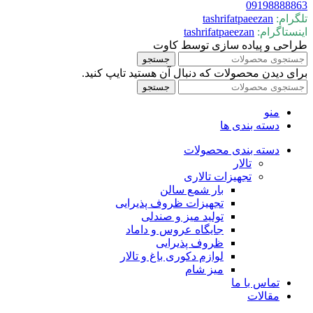
09198888863
تلگرام:
tashrifatpaeezan
اینستاگرام:
tashrifatpaeezan
طراحی و پیاده سازی توسط کاوت
جستجو
برای دیدن محصولات که دنبال آن هستید تایپ کنید.
جستجو
منو
دسته بندی ها
دسته بندی محصولات
تالار
تجهیزات تالاری
بار شمع سالن
تجهیزات ظروف پذیرایی
تولید میز و صندلی
جایگاه عروس و داماد
ظروف پذیرایی
لوازم دکوری باغ و تالار
میز شام
تماس با ما
مقالات