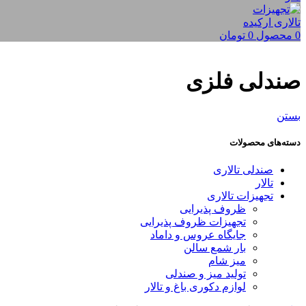
0
محصول
0
تومان
صندلی فلزی
بستن
دسته‌های محصولات
صندلی تالاری
تالار
تجهیزات تالاری
ظروف پذیرایی
تجهیزات ظروف پذیرایی
جایگاه عروس و داماد
بار شمع سالن
میز شام
تولید میز و صندلی
لوازم دکوری باغ و تالار