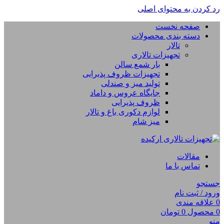
رد کردن به محتوای اصلی
صفحه نخست
دسته بندی محصولات
تالار
تجهیزات تالاری
بار شمع سالن
تجهیزات ظروف پذیرایی
تولید میز و صندلی
جایگاه عروس و داماد
ظروف پذیرایی
لوازم دکوری باغ و تالار
میز شام
مقالات
تماس با ما
جستجو
ورود / ثبت نام
0
علاقه مندی
0
محصول
0
تومان
منو