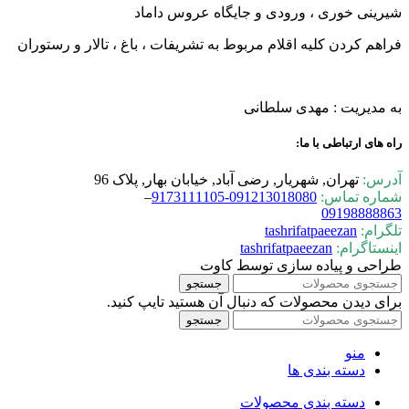
شیرینی خوری ، ورودی و جایگاه عروس داماد
فراهم کردن کلیه اقلام مربوط به تشریفات ، باغ ، تالار و رستوران
به مدیریت : مهدی سلطانی
راه های ارتباطی با ما:
آدرس:
تهران, شهریار, رضی آباد, خیابان بهار, پلاک 96
شماره تماس:
0-9173111105
09121301808
–
09198888863
تلگرام:
tashrifatpaeezan
اینستاگرام:
tashrifatpaeezan
طراحی و پیاده سازی توسط کاوت
جستجو
برای دیدن محصولات که دنبال آن هستید تایپ کنید.
جستجو
منو
دسته بندی ها
دسته بندی محصولات