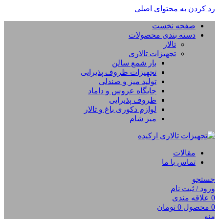
رد کردن به محتوای اصلی
صفحه نخست
دسته بندی محصولات
تالار
تجهیزات تالاری
بار شمع سالن
تجهیزات ظروف پذیرایی
تولید میز و صندلی
جایگاه عروس و داماد
ظروف پذیرایی
لوازم دکوری باغ و تالار
میز شام
مقالات
تماس با ما
جستجو
ورود / ثبت نام
0
علاقه مندی
0
محصول
0
تومان
منو