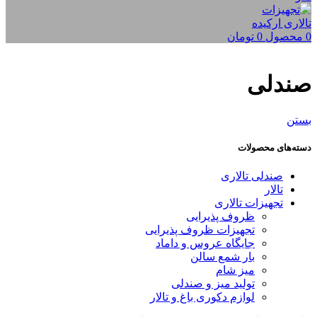
0
محصول
0
تومان
صندلی
بستن
دسته‌های محصولات
صندلی تالاری
تالار
تجهیزات تالاری
ظروف پذیرایی
تجهیزات ظروف پذیرایی
جایگاه عروس و داماد
بار شمع سالن
میز شام
تولید میز و صندلی
لوازم دکوری باغ و تالار