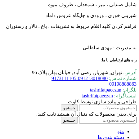
شامل صندلی ، میز ، شمعدان ، ظروف میوه
شیرینی خوری ، ورودی و جایگاه عروس داماد
فراهم کردن کلیه اقلام مربوط به تشریفات ، باغ ، تالار و رستوران
به مدیریت : مهدی سلطانی
راه های ارتباطی با ما:
آدرس:
تهران, شهریار, رضی آباد, خیابان بهار, پلاک 96
شماره تماس:
0-9173111105
09121301808
–
09198888863
تلگرام:
tashrifatpaeezan
اینستاگرام:
tashrifatpaeezan
طراحی و پیاده سازی توسط کاوت
جستجو
برای دیدن محصولات که دنبال آن هستید تایپ کنید.
جستجو
منو
دسته بندی ها