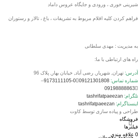
شیرینی خوری ، ورودی و جایگاه عروس داماد
فراهم کردن کلیه اقلام مربوط به تشریفات ، باغ ، تالار و رستوران
به مدیریت : مهدی سلطانی
راه های ارتباطی با ما:
آدرس:
تهران, شهریار, رضی آباد, خیابان بهار, پلاک 96
شماره تماس:
09121301808
0-9173111105
–
09198888863
تلگرام:
tashrifatpaeezan
اینستاگرام:
tashrifatpaeezan
طراحی و پیاده سازی توسط کاوت
فروشگاه
فیلترها
0
علاقه مندی