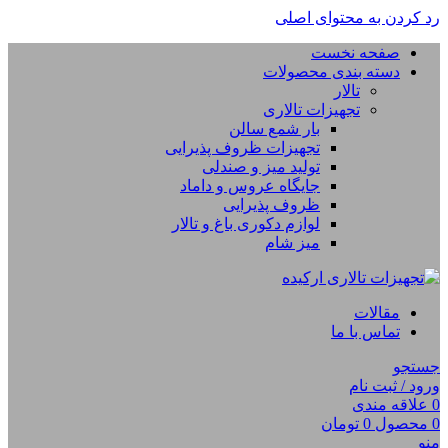
رد کردن به محتوای اصلی
صفحه نخست
دسته بندی محصولات
تالار
تجهیزات تالاری
بار شمع سالن
تجهیزات ظروف پذیرایی
تولید میز و صندلی
جایگاه عروس و داماد
ظروف پذیرایی
لوازم دکوری باغ و تالار
میز شام
مقالات
تماس با ما
جستجو
ورود / ثبت نام
0
علاقه مندی
0
محصول
0
تومان
منو