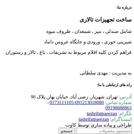
درباره ما:
ساخت تجهیزات تالاری
شامل صندلی ، میز ، شمعدان ، ظروف میوه
شیرینی خوری ، ورودی و جایگاه عروس داماد
فراهم کردن کلیه اقلام مربوط به تشریفات ، باغ ، تالار و رستوران
به مدیریت : مهدی سلطانی
راه های ارتباطی با ما:
آدرس:
تهران, شهریار, رضی آباد, خیابان بهار, پلاک 96
شماره تماس:
0-9173111105
09121301808
–
09198888863
تلگرام:
tashrifatpaeezan
اینستاگرام:
tashrifatpaeezan
طراحی و پیاده سازی توسط کاوت
جستجو