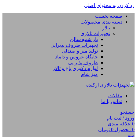
رد کردن به محتوای اصلی
صفحه نخست
دسته بندی محصولات
تالار
تجهیزات تالاری
بار شمع سالن
تجهیزات ظروف پذیرایی
تولید میز و صندلی
جایگاه عروس و داماد
ظروف پذیرایی
لوازم دکوری باغ و تالار
میز شام
مقالات
تماس با ما
جستجو
ورود / ثبت نام
0
علاقه مندی
0
محصول
0
تومان
منو