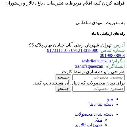
فراهم کردن کلیه اقلام مربوط به تشریفات ، باغ ، تالار و رستوران
به مدیریت : مهدی سلطانی
راه های ارتباطی با ما:
آدرس:
تهران, شهریار, رضی آباد, خیابان بهار, پلاک 96
شماره تماس:
0-9173111105
09121301808
–
09198888863
تلگرام:
tashrifatpaeezan
اینستاگرام:
tashrifatpaeezan
طراحی و پیاده سازی توسط کاوت
جستجو
برای دیدن محصولات که دنبال آن هستید تایپ کنید.
جستجو
منو
دسته بندی ها
دسته بندی محصولات
تالار
تجهیزات تالاری