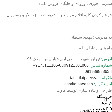
شیرینی خوری ، ورودی و جایگاه عروس داماد
فراهم کردن کلیه اقلام مربوط به تشریفات ، باغ ، تالار و رستوران
به مدیریت : مهدی سلطانی
راه های ارتباطی با ما:
آدرس:
تهران, شهریار, رضی آباد, خیابان بهار, پلاک 96
شماره تماس:
09121301808
0-9173111105
–
09198888863
تلگرام:
tashrifatpaeezan
اینستاگرام:
tashrifatpaeezan
طراحی و پیاده سازی توسط کاوت
فروشگاه
فیلترها
0
علاقه مندی