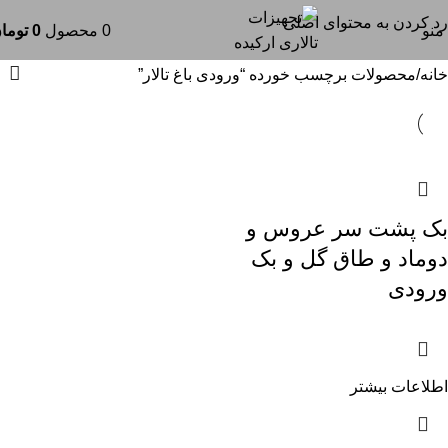
ورودی باغ تالار
رد کردن به محتوای اصلی
منو
0
محصول
0
توما
خانه
محصولات برچسب خورده “ورودی باغ تالار”
بک پشت سر عروس و
دوماد و طاق گل و بک
ورودی
اطلاعات بیشتر