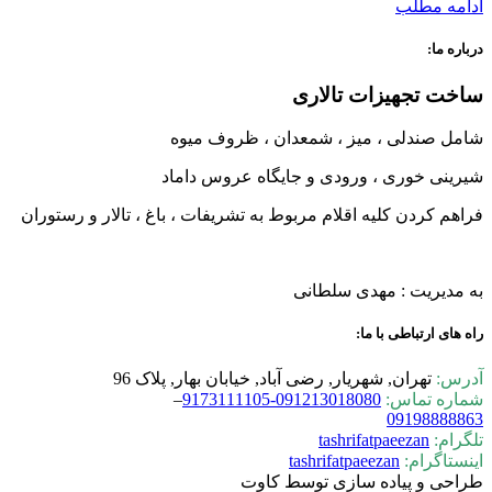
ادامه مطلب
درباره ما:
ساخت تجهیزات تالاری
شامل صندلی ، میز ، شمعدان ، ظروف میوه
شیرینی خوری ، ورودی و جایگاه عروس داماد
فراهم کردن کلیه اقلام مربوط به تشریفات ، باغ ، تالار و رستوران
به مدیریت : مهدی سلطانی
راه های ارتباطی با ما:
آدرس:
تهران, شهریار, رضی آباد, خیابان بهار, پلاک 96
شماره تماس:
0-9173111105
09121301808
–
09198888863
تلگرام:
tashrifatpaeezan
اینستاگرام:
tashrifatpaeezan
طراحی و پیاده سازی توسط کاوت