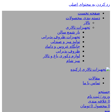
رد کردن به محتوای اصلی
صفحه نخست
دسته بندی محصولات
تالار
تجهیزات تالاری
بار شمع سالن
تجهیزات ظروف پذیرایی
تولید میز و صندلی
جایگاه عروس و داماد
ظروف پذیرایی
لوازم دکوری باغ و تالار
میز شام
مقالات
تماس با ما
جستجو
ورود / ثبت نام
0
علاقه مندی
0
محصول
0
تومان
منو