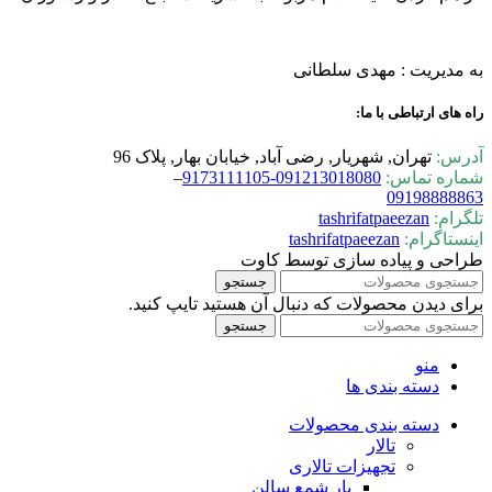
به مدیریت : مهدی سلطانی
راه های ارتباطی با ما:
آدرس:
تهران, شهریار, رضی آباد, خیابان بهار, پلاک 96
شماره تماس:
0-9173111105
09121301808
–
09198888863
تلگرام:
tashrifatpaeezan
اینستاگرام:
tashrifatpaeezan
طراحی و پیاده سازی توسط کاوت
جستجو
برای دیدن محصولات که دنبال آن هستید تایپ کنید.
جستجو
منو
دسته بندی ها
دسته بندی محصولات
تالار
تجهیزات تالاری
بار شمع سالن