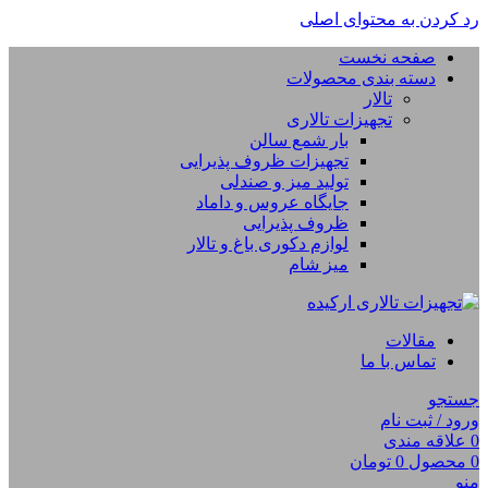
رد کردن به محتوای اصلی
صفحه نخست
دسته بندی محصولات
تالار
تجهیزات تالاری
بار شمع سالن
تجهیزات ظروف پذیرایی
تولید میز و صندلی
جایگاه عروس و داماد
ظروف پذیرایی
لوازم دکوری باغ و تالار
میز شام
مقالات
تماس با ما
جستجو
ورود / ثبت نام
0
علاقه مندی
0
محصول
0
تومان
منو