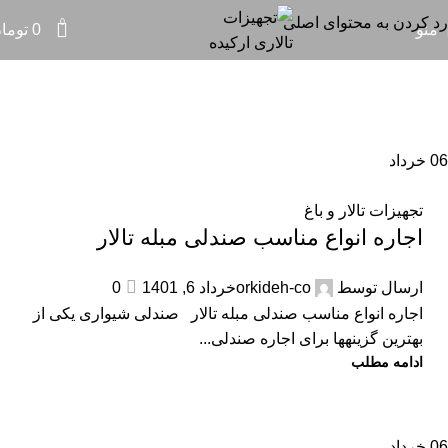
بایگانی برچسب ها: تجهیزات تالار
رد کردن به محتوای اصلی
0
منو
0
توما
عروسی
خانه
نوشته های برچسب "تجهیزات تالار عروسی"
06
خرداد
تجهیزات تالار و باغ
اجاره انواع مناسب صندلی مبله تالار
ارسال توسط
orkideh-co
خرداد 6, 1401
0
اجاره انواع مناسب صندلی مبله تالار صندلی شیواری یکی از
بهترین گزینه­ها برای اجاره صندلی...
ادامه مطلب
06
خرداد