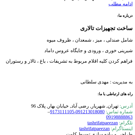
ادامه مطلب
درباره ما:
ساخت تجهیزات تالاری
شامل صندلی ، میز ، شمعدان ، ظروف میوه
شیرینی خوری ، ورودی و جایگاه عروس داماد
فراهم کردن کلیه اقلام مربوط به تشریفات ، باغ ، تالار و رستوران
به مدیریت : مهدی سلطانی
راه های ارتباطی با ما:
آدرس:
تهران, شهریار, رضی آباد, خیابان بهار, پلاک 96
شماره تماس:
0-9173111105
09121301808
–
09198888863
تلگرام:
tashrifatpaeezan
اینستاگرام:
tashrifatpaeezan
طراحی و پیاده سازی توسط کاوت