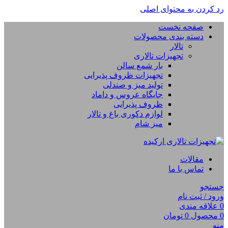
رد کردن به محتوای اصلی
صفحه نخست
دسته بندی محصولات
تالار
تجهیزات تالاری
بار شمع سالن
تجهیزات ظروف پذیرایی
تولید میز و صندلی
جایگاه عروس و داماد
ظروف پذیرایی
لوازم دکوری باغ و تالار
میز شام
مقالات
تماس با ما
جستجو
ورود / ثبت نام
0
علاقه مندی
0
محصول
0
تومان
منو