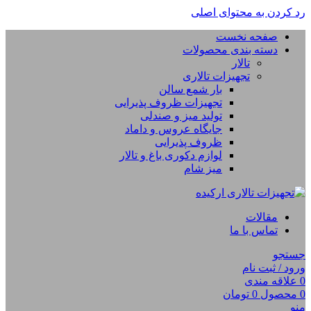
رد کردن به محتوای اصلی
صفحه نخست
دسته بندی محصولات
تالار
تجهیزات تالاری
بار شمع سالن
تجهیزات ظروف پذیرایی
تولید میز و صندلی
جایگاه عروس و داماد
ظروف پذیرایی
لوازم دکوری باغ و تالار
میز شام
مقالات
تماس با ما
جستجو
ورود / ثبت نام
0
علاقه مندی
0
محصول
0
تومان
منو