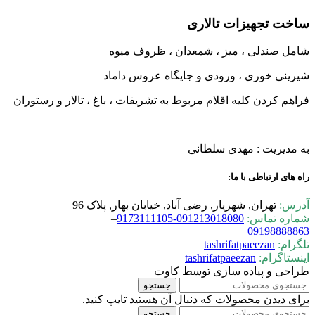
ساخت تجهیزات تالاری
شامل صندلی ، میز ، شمعدان ، ظروف میوه
شیرینی خوری ، ورودی و جایگاه عروس داماد
فراهم کردن کلیه اقلام مربوط به تشریفات ، باغ ، تالار و رستوران
به مدیریت : مهدی سلطانی
راه های ارتباطی با ما:
آدرس:
تهران, شهریار, رضی آباد, خیابان بهار, پلاک 96
شماره تماس:
0-9173111105
09121301808
–
09198888863
تلگرام:
tashrifatpaeezan
اینستاگرام:
tashrifatpaeezan
طراحی و پیاده سازی توسط کاوت
جستجو
برای دیدن محصولات که دنبال آن هستید تایپ کنید.
جستجو