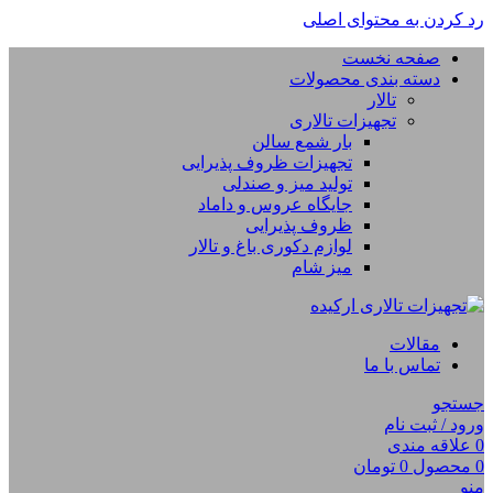
رد کردن به محتوای اصلی
صفحه نخست
دسته بندی محصولات
تالار
تجهیزات تالاری
بار شمع سالن
تجهیزات ظروف پذیرایی
تولید میز و صندلی
جایگاه عروس و داماد
ظروف پذیرایی
لوازم دکوری باغ و تالار
میز شام
مقالات
تماس با ما
جستجو
ورود / ثبت نام
0
علاقه مندی
0
محصول
0
تومان
منو