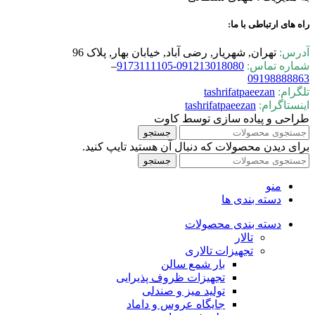
راه های ارتباطی با ما:
آدرس:
تهران, شهریار, رضی آباد, خیابان بهار, پلاک 96
شماره تماس:
0-9173111105
09121301808
–
09198888863
تلگرام:
tashrifatpaeezan
اینستاگرام:
tashrifatpaeezan
طراحی و پیاده سازی توسط کاوت
جستجو
برای دیدن محصولات که دنبال آن هستید تایپ کنید.
جستجو
منو
دسته بندی ها
دسته بندی محصولات
تالار
تجهیزات تالاری
بار شمع سالن
تجهیزات ظروف پذیرایی
تولید میز و صندلی
جایگاه عروس و داماد