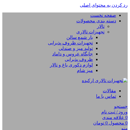
رد کردن به محتوای اصلی
صفحه نخست
دسته بندی محصولات
تالار
تجهیزات تالاری
بار شمع سالن
تجهیزات ظروف پذیرایی
تولید میز و صندلی
جایگاه عروس و داماد
ظروف پذیرایی
لوازم دکوری باغ و تالار
میز شام
مقالات
تماس با ما
جستجو
ورود / ثبت نام
0
علاقه مندی
0
محصول
0
تومان
منو