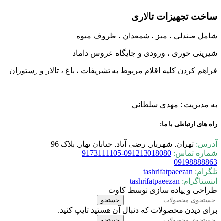
ساخت تجهیزات تالاری
شامل صندلی ، میز ، شمعدان ، ظروف میوه
شیرینی خوری ، ورودی و جایگاه عروس داماد
فراهم کردن کلیه اقلام مربوط به تشریفات ، باغ ، تالار و رستوران
به مدیریت : مهدی سلطانی
راه های ارتباطی با ما:
آدرس:
تهران, شهریار, رضی آباد, خیابان بهار, پلاک 96
شماره تماس:
0-9173111105
09121301808
–
09198888863
تلگرام:
tashrifatpaeezan
اینستاگرام:
tashrifatpaeezan
طراحی و پیاده سازی توسط کاوت
جستجو
برای دیدن محصولات که دنبال آن هستید تایپ کنید.
جستجو