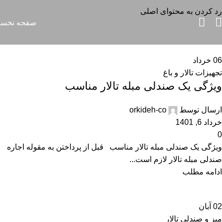
بایگانی برچسب ها: مبلمان تالاری
رد کردن به محتوای اصلی
صفحه نخس
خانه
نوشته های برچسب "مبلمان تالاری"
06
خرداد
تجهیزات تالار و باغ
ویژگی یک صندلی مبله تالار مناسب
ارسال توسط
orkideh-co
خرداد 6, 1401
0
ویژگی یک صندلی مبله تالار مناسب قبل از پرداختن به مقوله اجاره
صندلی مبله تالار لازم است...
ادامه مطلب
02
آبان
میز و صندلی تالار