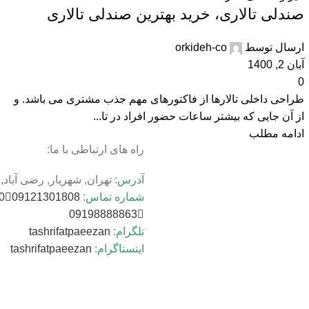
صندلی تالاری، خرید بهترین صندلی تالاری
ارسال توسط
orkideh-co
آبان 2, 1400
0
طراحی داخلی تالارها از فاکتورهای مهم جذب مشتری می باشد. و
از آن جایی که بیشتر ساعات حضور افراد در تا...
ادامه مطلب
راه های ارتباطی با ما:
آدرس:
تهران, شهریار, رضی آباد, خی
شماره تماس:
09121301808
9173111105
09198888863
تلگرام:
tashrifatpaeezan
اینستاگرام:
tashrifatpaeezan