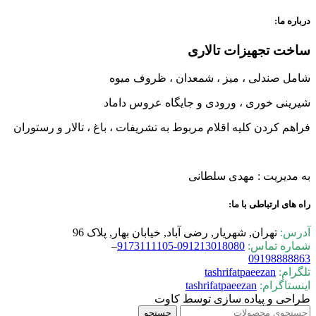
درباره ما:
ساخت تجهیزات تالاری
شامل صندلی ، میز ، شمعدان ، ظروف میوه
شیرینی خوری ، ورودی و جایگاه عروس داماد
فراهم کردن کلیه اقلام مربوط به تشریفات ، باغ ، تالار و رستوران
به مدیریت : مهدی سلطانی
راه های ارتباطی با ما:
آدرس:
تهران, شهریار, رضی آباد, خیابان بهار, پلاک 96
شماره تماس:
0-9173111105
09121301808
–
09198888863
تلگرام:
tashrifatpaeezan
اینستاگرام:
tashrifatpaeezan
طراحی و پیاده سازی توسط کاوت
جستجو