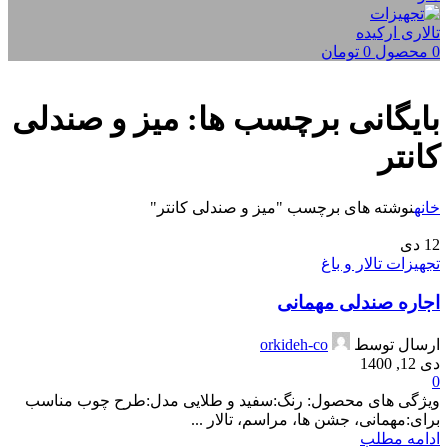
0
محصول
0
تومان
بایگانی برچسب ها: میز و صندلی
کانتر
خانه
نوشته های برچسب "میز و صندلی کانتر"
12
دی
تجهیزات تالار و باغ
اجاره صندلی مهمانی
ارسال توسط
orkideh-co
دی 12, 1400
0
ویژگی های محصول: رنگ:سفید و طلایی مدل:طرح چوب مناسب
برای:مهمانی، جشن ها، مراسم، تالار ...
ادامه مطلب