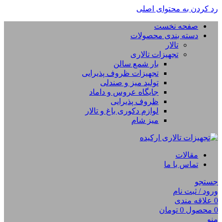
رد کردن به محتوای اصلی
صفحه نخست
دسته بندی محصولات
تالار
تجهیزات تالاری
بار شمع سالن
تجهیزات ظروف پذیرایی
تولید میز و صندلی
جایگاه عروس و داماد
ظروف پذیرایی
لوازم دکوری باغ و تالار
میز شام
مقالات
تماس با ما
جستجو
ورود / ثبت نام
0
علاقه مندی
0
محصول
0
تومان
منو