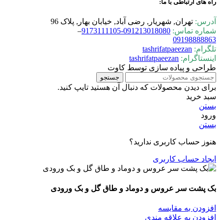
راه های ارتباطی با ما:
آدرس:
تهران, شهریار, رضی آباد, خیابان بهار, پلاک 96
شماره تماس:
0-9173111105
09121301808
–
09198888863
تلگرام:
tashrifatpaeezan
اینستاگرام:
tashrifatpaeezan
طراحی و پیاده سازی توسط کاوت
جستجو
برای دیدن محصولات که دنبال آن هستید تایپ کنید.
سبد خرید
بستن
ورود
بستن
هنوز حساب کاربری ندارید؟
ایجاد حساب کاربری
بک پشت سر عروس و دوماد و طاق گل و بک ورودی
افزودن به مقایسه
افزودن به علاقه مندی