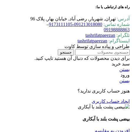
راه های ارتباطی با ما:
آدرس:
تهران, شهریار, رضی آباد, خیابان بهار, پلاک 96
شماره تماس:
0-9173111105
09121301808
–
09198888863
تلگرام:
tashrifatpaeezan
اینستاگرام:
tashrifatpaeezan
طراحی و پیاده سازی توسط کاوت
جستجو
برای دیدن محصولات که دنبال آن هستید تایپ کنید.
سبد خرید
بستن
ورود
بستن
هنوز حساب کاربری ندارید؟
ایجاد حساب کاربری
بیضی پشت بلند با آبکاری
افزودن به مقایسه