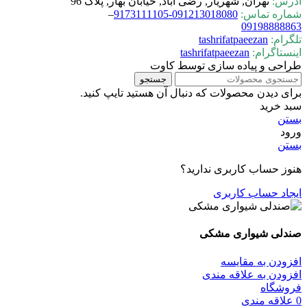
آدرس:
تهران, شهریار, رضی آباد, خیابان بهار, پلاک 96
شماره تماس:
0-9173111105
09121301808
–
09198888863
تلگرام:
tashrifatpaeezan
اینستاگرام:
tashrifatpaeezan
طراحی و پیاده سازی توسط کاوت
جستجو
برای دیدن محصولات که دنبال آن هستید تایپ کنید.
سبد خرید
بستن
ورود
بستن
هنوز حساب کاربری ندارید؟
ایجاد حساب کاربری
صندلی شیواری مشکی
افزودن به مقایسه
افزودن به علاقه مندی
فروشگاه
0
علاقه مندی