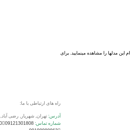
 این مدلها را مشاهده مینمایید. برای
راه های ارتباطی با ما:
آدرس:
تهران, شهریار, رضی آباد, خی
شماره تماس:
09121301808
9173111105