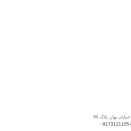
ابان بهار, پلاک 96
–
0-