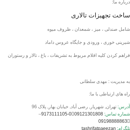
درباره ما:
ساخت تجهیزات تالاری
شامل صندلی ، میز ، شمعدان ، ظروف میوه
شیرینی خوری ، ورودی و جایگاه عروس داماد
فراهم کردن کلیه اقلام مربوط به تشریفات ، باغ ، تالار و رستوران
به مدیریت : مهدی سلطانی
راه های ارتباطی با ما:
آدرس:
تهران, شهریار, رضی آباد, خیابان بهار, پلاک 96
شماره تماس:
09121301808
0-9173111105
–
09198888863
تلگرام:
tashrifatpaeezan