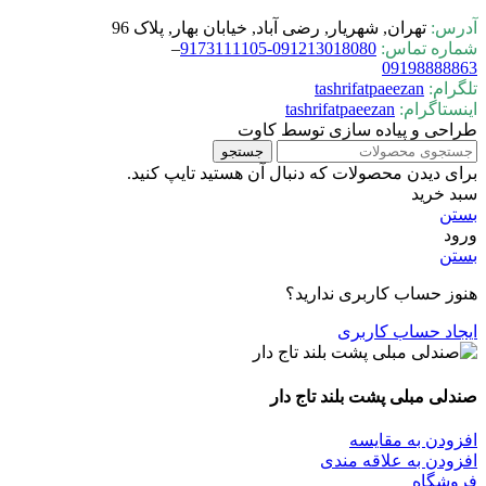
آدرس:
تهران, شهریار, رضی آباد, خیابان بهار, پلاک 96
شماره تماس:
0-9173111105
09121301808
–
09198888863
تلگرام:
tashrifatpaeezan
اینستاگرام:
tashrifatpaeezan
طراحی و پیاده سازی توسط کاوت
جستجو
برای دیدن محصولات که دنبال آن هستید تایپ کنید.
سبد خرید
بستن
ورود
بستن
هنوز حساب کاربری ندارید؟
ایجاد حساب کاربری
صندلی مبلی پشت بلند تاج دار
افزودن به مقایسه
افزودن به علاقه مندی
فروشگاه