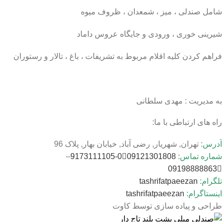
شامل صندلی ، میز ، شمعدان ، ظروف میوه
شیرینی خوری ، ورودی و جایگاه عروس داماد
فراهم کردن کلیه اقلام مربوط به تشریفات ، باغ ، تالار و رستوران
به مدیریت : مهدی سلطانی
راه های ارتباطی با ما:
آدرس:
تهران, شهریار, رضی آباد, خیابان بهار, پلاک 96
شماره تماس:
09121301808
0-9173111105
–
09198888863
تلگرام:
tashrifatpaeezan
اینستاگرام:
tashrifatpaeezan
طراحی و پیاده سازی توسط کاوت