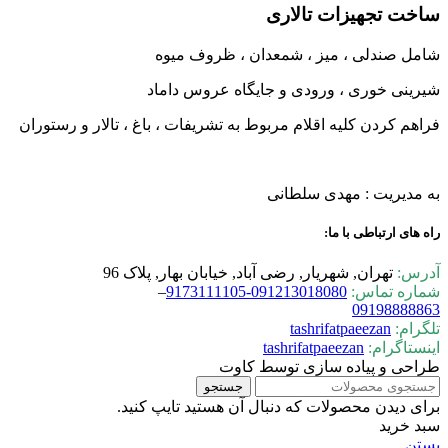
ساخت تجهیزات تالاری
شامل صندلی ، میز ، شمعدان ، ظروف میوه
شیرینی خوری ، ورودی و جایگاه عروس داماد
فراهم کردن کلیه اقلام مربوط به تشریفات ، باغ ، تالار و رستوران
به مدیریت : مهدی سلطانی
راه های ارتباطی با ما:
آدرس:
تهران, شهریار, رضی آباد, خیابان بهار, پلاک 96
شماره تماس:
0-9173111105
09121301808
–
09198888863
تلگرام:
tashrifatpaeezan
اینستاگرام:
tashrifatpaeezan
طراحی و پیاده سازی توسط کاوت
جستجو
برای دیدن محصولات که دنبال آن هستید تایپ کنید.
سبد خرید
بستن