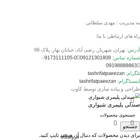
به مدیریت : مهدی سلطانی
راه های ارتباطی با ما:
آدرس:
تهران, شهریار, رضی آباد, خیابان بهار, پلاک 96
شماره تماس:
09121301808
0-9173111105
–
09198888863
تلگرام:
tashrifatpaeezan
اینستاگرام:
tashrifatpaeezan
طراحی و پیاده سازی توسط کاوت
صندلی پلیمری شیواری
جستجو
برای دیدن محصولات که دنبال آن هستید تایپ کنید.
فروشگاه