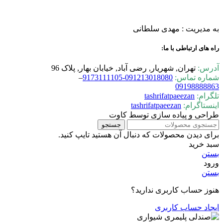
به مدیریت : مهدی سلطانی
راه های ارتباطی با ما:
آدرس:
تهران, شهریار, رضی آباد, خیابان بهار, پلاک 96
شماره تماس:
0-9173111105
09121301808
–
09198888863
تلگرام:
tashrifatpaeezan
اینستاگرام:
tashrifatpaeezan
طراحی و پیاده سازی توسط کاوت
جستجو
برای دیدن محصولات که دنبال آن هستید تایپ کنید.
سبد خرید
بستن
ورود
بستن
هنوز حساب کاربری ندارید؟
ایجاد حساب کاربری