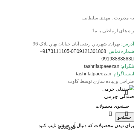
به مدیریت : مهدی سلطانی
راه های ارتباطی با ما:
آدرس:
تهران, شهریار, رضی آباد, خیابان بهار, پلاک 96
شماره تماس:
09121301808
0-9173111105
–
09198888863
تلگرام:
tashrifatpaeezan
اینستاگرام:
tashrifatpaeezan
طراحی و پیاده سازی توسط کاوت
صندلی چرمی
جستجو
برای دیدن محصولات که دنبال آن هستید تایپ کنید.
فروشگاه