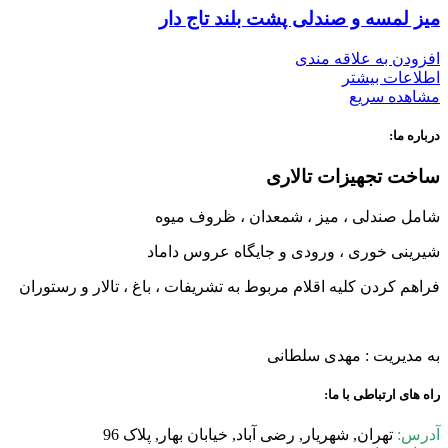
میز لمسه و صندلی پشت بلند تاج دار
افزودن به علاقه مندی
اطلاعات بیشتر
مشاهده سریع
درباره ما:
ساخت تجهیزات تالاری
شامل صندلی ، میز ، شمعدان ، ظروف میوه
شیرینی خوری ، ورودی و جایگاه عروس داماد
فراهم کردن کلیه اقلام مربوط به تشریفات ، باغ ، تالار و رستوران
به مدیریت : مهدی سلطانی
راه های ارتباطی با ما:
آدرس:
تهران, شهریار, رضی آباد, خیابان بهار, پلاک 96