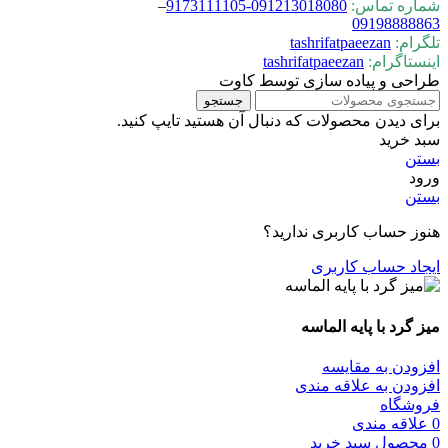
شماره تماس:
0-9173111105
09121301808
–
09198888863
تلگرام:
tashrifatpaeezan
اینستاگرام:
tashrifatpaeezan
طراحی و پیاده سازی توسط کاوت
جستجو
برای دیدن محصولات که دنبال آن هستید تایپ کنید.
سبد خرید
بستن
ورود
بستن
هنوز حساب کاربری ندارید؟
ایجاد حساب کاربری
میز گرد با پایه الماسه
افزودن به مقایسه
افزودن به علاقه مندی
فروشگاه
0
علاقه مندی
0
محصول
سبد خرید