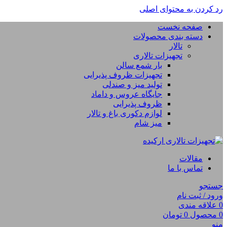
رد کردن به محتوای اصلی
صفحه نخست
دسته بندی محصولات
تالار
تجهیزات تالاری
بار شمع سالن
تجهیزات ظروف پذیرایی
تولید میز و صندلی
جایگاه عروس و داماد
ظروف پذیرایی
لوازم دکوری باغ و تالار
میز شام
مقالات
تماس با ما
جستجو
ورود / ثبت نام
0
علاقه مندی
0
محصول
0
تومان
منو