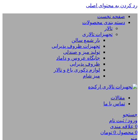
رد کردن به محتوای اصلی
صفحه نخست
دسته بندی محصولات
تالار
تجهیزات تالاری
بار شمع سالن
تجهیزات ظروف پذیرایی
تولید میز و صندلی
جایگاه عروس و داماد
ظروف پذیرایی
لوازم دکوری باغ و تالار
میز شام
مقالات
تماس با ما
جستجو
ورود / ثبت نام
0
علاقه مندی
0
محصول
0
تومان
منو