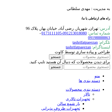
به مدیریت : مهدی سلطانی
راه های ارتباطی با ما:
آدرس:
تهران, شهریار, رضی آباد, خیابان بهار, پلاک 96
شماره تماس:
0-9173111105
09121301808
–
09198888863
تلگرام:
tashrifatpaeezan
اینستاگرام:
tashrifatpaeezan
طراحی و پیاده سازی توسط کاوت
جستجو
برای دیدن محصولات که دنبال آن هستید تایپ کنید.
جستجو
منو
دسته بندی ها
دسته بندی محصولات
تالار
تجهیزات تالاری
بار شمع سالن
تجهیزات ظروف پذیرایی