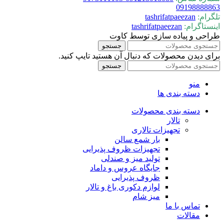
09198888863
تلگرام:
tashrifatpaeezan
اینستاگرام:
tashrifatpaeezan
طراحی و پیاده سازی توسط کاوت
جستجو
برای دیدن محصولات که دنبال آن هستید تایپ کنید.
جستجو
منو
دسته بندی ها
دسته بندی محصولات
تالار
تجهیزات تالاری
بار شمع سالن
تجهیزات ظروف پذیرایی
تولید میز و صندلی
جایگاه عروس و داماد
ظروف پذیرایی
لوازم دکوری باغ و تالار
میز شام
تماس با ما
مقالات