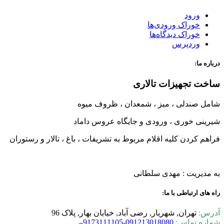
ورود
خوراک ورودی‌ها
خوراک دیدگاه‌ها
وردپرس
درباره ما:
ساخت تجهیزات تالاری
شامل صندلی ، میز ، شمعدان ، ظروف میوه
شیرینی خوری ، ورودی و جایگاه عروس داماد
فراهم کردن کلیه اقلام مربوط به تشریفات ، باغ ، تالار و رستوران
به مدیریت : مهدی سلطانی
راه های ارتباطی با ما:
آدرس:
تهران, شهریار, رضی آباد, خیابان بهار, پلاک 96
شماره تماس:
0-9173111105
09121301808
–