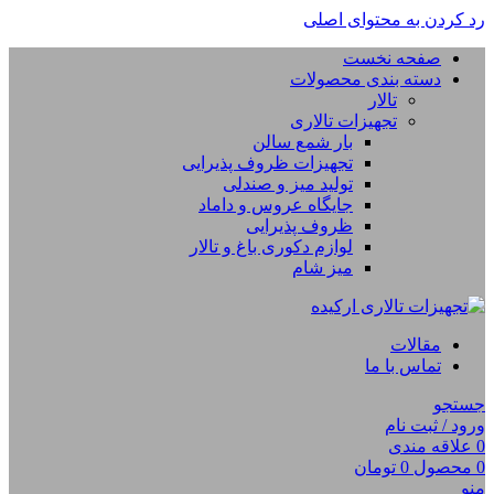
رد کردن به محتوای اصلی
صفحه نخست
دسته بندی محصولات
تالار
تجهیزات تالاری
بار شمع سالن
تجهیزات ظروف پذیرایی
تولید میز و صندلی
جایگاه عروس و داماد
ظروف پذیرایی
لوازم دکوری باغ و تالار
میز شام
مقالات
تماس با ما
جستجو
ورود / ثبت نام
0
علاقه مندی
0
محصول
0
تومان
منو