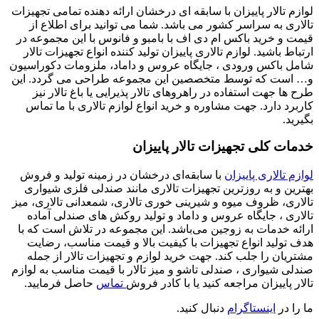
لوازم تالار پاییزان با سابقه ای درخشان ارائه دهنده تمامی تجهیزات
تالاری به سراسر کشور می باشد. شما می توانید برای اطلاع از
قیمت و خرید باکس ام دی اف با بامبو و فانوس با این مجموعه در
ارتباط باشید. لوازم تالاری پاییزان تولید کننده انواع تجهیزات تالار
شامل باکس ورودی ، جایگاه عروس و داماد، ملزومات دکوراسیون
و… است که توسط متخصصین این مجموعه طراحی می گردد. این
طرح ها جهت استفاده در راهروهای تالار پذیرایی یا باغ تالار نیز
کاربرد دارد. جهت مشاوره و خرید انواع لوازم تالاری با ما تماس
بگیرید.
خدمات کلی تجهیزات تالار پاییزان
لوازم تالاری پاییزان
با سابقه‌ای درخشان در زمینه تولید و فروش
بهترین و به روز‌ترین تجهیزات تالاری مانند صندلی فلزی شیواری
تالاری، ظروف میوه و شیرینی خوری تالاری، شمعدانی تالاری، میز
تالاری ، جایگاه عروس و داماد و تولید روکش های صندلی آماده
ارائه خدمات به زوجین می‌باشد. این مجموعه در تلاش است که با
هدف تولید انواع تجهیزات با کیفیت بالا و قیمت مناسب، رضایت
مشتریان را جلب کند. جهت خرید لوازم و تجهیزات تالار از جمله
صندلی شیواری ، صندلی تاشو و میز تالار با قیمت مناسب به لوازم
تالار پاییزان مراجعه کنید یا با کادر فروش
تماس
حاصل فرمایید.
ما را در
اینستاگرام
دنبال کنید.