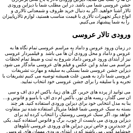
جشن عروسی شما می باشد. در این مطلب شما با دیزاین ورودی
تالار آشنا خواهید. اگر به دنبال خرید ظروف و شمعدانی تالاری و
انواع دیگر تجهیزات تالاری با قیمت مناسب هستید، لوازم تالارپاییزان
را به شما پیشنهاد می‌کنیم.
ورودی تالار عروسی
در زمان ورود عروس و داماد به مراسم عروسی تمام نگاه ها به
عروس و داماد و محل ورودی آن ها می باشد و فیلمبردار عروسی
نیز از ابتدای ورود عروس داماد شروع به ثبت و ضبط تمام لحظات
مراسم می نماید و این عکس و فیلم های عروسی ماندگار می شود.
دیزاین جشن عروسی شما بستگی به سلیقه و مهارت تشریفات
عروسی شما دارد به همین علت همیشه توصیه می کنیم تشریفات با
تجربه و با سلیقه را برای جشن عروسی خود انتخاب نمایید.
می توانید از پرده های حریر، گل های زیبا، باکس ام دی اف و سی
ان سی گلدار، ریسه های نور، باکس ام دی اف با بامبو و فانوس و…
بنا به مدل انتخابی خود برای دیزاین ورودی استفاده کنید. هر چند
بسته به سبک عروسی شما قطعا متریال استفاده شده نیز متفاوت
خواهد بود. اگر سبک عروسی روستیک را انتخاب کرده اید برای
دیزاین ورودی می بایست از چوب، برگ و فانوس استفاده کنید. یکی
از جدیدترین و خاص ترین دیزاین های ورودی عروسی تابلوهای
خوشامد گویی می باشند که در ابتدای ورودی مهمان های عروسی