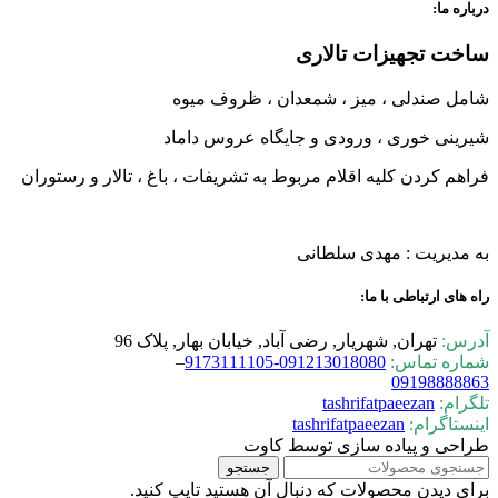
درباره ما:
ساخت تجهیزات تالاری
شامل صندلی ، میز ، شمعدان ، ظروف میوه
شیرینی خوری ، ورودی و جایگاه عروس داماد
فراهم کردن کلیه اقلام مربوط به تشریفات ، باغ ، تالار و رستوران
به مدیریت : مهدی سلطانی
راه های ارتباطی با ما:
آدرس:
تهران, شهریار, رضی آباد, خیابان بهار, پلاک 96
شماره تماس:
0-9173111105
09121301808
–
09198888863
تلگرام:
tashrifatpaeezan
اینستاگرام:
tashrifatpaeezan
طراحی و پیاده سازی توسط کاوت
جستجو
برای دیدن محصولات که دنبال آن هستید تایپ کنید.