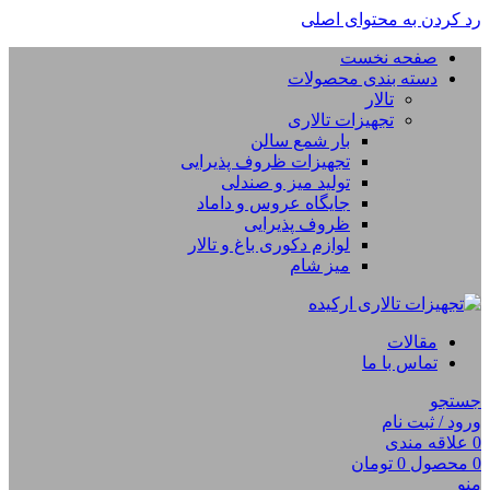
رد کردن به محتوای اصلی
صفحه نخست
دسته بندی محصولات
تالار
تجهیزات تالاری
بار شمع سالن
تجهیزات ظروف پذیرایی
تولید میز و صندلی
جایگاه عروس و داماد
ظروف پذیرایی
لوازم دکوری باغ و تالار
میز شام
مقالات
تماس با ما
جستجو
ورود / ثبت نام
0
علاقه مندی
0
محصول
0
تومان
منو