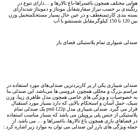
هوایی مختلف همچون باغسراها-باغ تالارها و …دارای تنوع در
رنگبندی بر حسب تیراژ سفارشقابل مونتاژ و دمونتاژ شدندارای
بسته بندی کارتنمنعطف و در عین حال بسیار مستحکمتحمل وزن
بین 120 تا 150 کیلوگرمقابل شستشو با آب
صندلی شیواری تمام پلاستیکی فضای باز
صندلی شیباری یکی از پر کاربردترین صندلی‌های مورد استفاده در
مراسم بزرگ و مجللی همچون عروسی ها می‌باشد. این صندلی بنا
به خصوصیات و ویژگی های خاصی همچون مدل ظاهری زیبا، وزن
سبک، حمل آسان و استحکام بالایی که دارد بسیار مورد استقبال
قرار می گیرد. صندلی شیباری مدل pnd-122p یک صندلی تمام
پلاستیکی از جنس پلی پروپیلن می باشد که بسیار مناسب استفاده
در فضاهای بازی همچون باغ تالارها، باغسراها و … می باشد. از
جمله ویژگی های بارز این صندلی می توان به موارد زیر اشاره کرد :