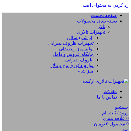
رد کردن به محتوای اصلی
صفحه نخست
دسته بندی محصولات
تالار
تجهیزات تالاری
بار شمع سالن
تجهیزات ظروف پذیرایی
تولید میز و صندلی
جایگاه عروس و داماد
ظروف پذیرایی
لوازم دکوری باغ و تالار
میز شام
مقالات
تماس با ما
جستجو
ورود / ثبت نام
0
علاقه مندی
0
محصول
0
تومان
منو