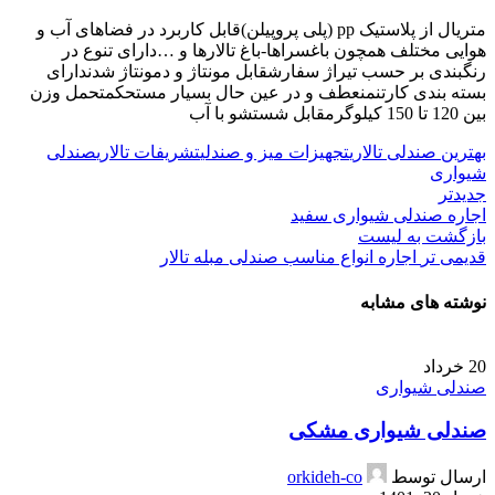
متریال از پلاستیک pp (پلی پروپیلن)قابل کاربرد در فضاهای آب و
هوایی مختلف همچون باغسراها-باغ تالارها و …دارای تنوع در
رنگبندی بر حسب تیراژ سفارشقابل مونتاژ و دمونتاژ شدندارای
بسته بندی کارتنمنعطف و در عین حال بسیار مستحکمتحمل وزن
بین 120 تا 150 کیلوگرمقابل شستشو با آب
بهترین صندلی تالاری
تجهیزات میز و صندلی
تشریفات تالاری
صندلی
شیواری
جدیدتر
اجاره صندلی شیواری سفید
بازگشت به لیست
قدیمی تر
اجاره انواع مناسب صندلی مبله تالار
نوشته های مشابه
20
خرداد
صندلی شیواری
صندلی شیواری مشکی
ارسال توسط
orkideh-co