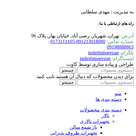
به مدیریت : مهدی سلطانی
راه های ارتباطی با ما:
آدرس:
تهران, شهریار, رضی آباد, خیابان بهار, پلاک 96
شماره تماس:
0-9173111105
09121301808
–
09198888863
تلگرام:
tashrifatpaeezan
اینستاگرام:
tashrifatpaeezan
طراحی و پیاده سازی توسط کاوت
جستجو
برای دیدن محصولات که دنبال آن هستید تایپ کنید.
جستجو
منو
دسته بندی ها
دسته بندی محصولات
تالار
تجهیزات تالاری
بار شمع سالن
تجهیزات ظروف پذیرایی