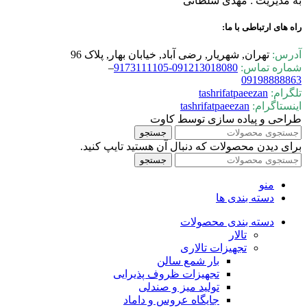
به مدیریت : مهدی سلطانی
راه های ارتباطی با ما:
آدرس:
تهران, شهریار, رضی آباد, خیابان بهار, پلاک 96
شماره تماس:
0-9173111105
09121301808
–
09198888863
تلگرام:
tashrifatpaeezan
اینستاگرام:
tashrifatpaeezan
طراحی و پیاده سازی توسط کاوت
جستجو
برای دیدن محصولات که دنبال آن هستید تایپ کنید.
جستجو
منو
دسته بندی ها
دسته بندی محصولات
تالار
تجهیزات تالاری
بار شمع سالن
تجهیزات ظروف پذیرایی
تولید میز و صندلی
جایگاه عروس و داماد