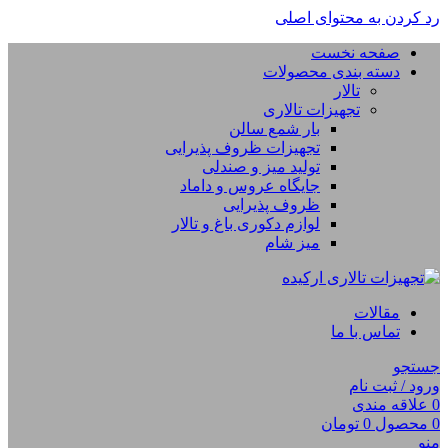
رد کردن به محتوای اصلی
صفحه نخست
دسته بندی محصولات
تالار
تجهیزات تالاری
بار شمع سالن
تجهیزات ظروف پذیرایی
تولید میز و صندلی
جایگاه عروس و داماد
ظروف پذیرایی
لوازم دکوری باغ و تالار
میز شام
مقالات
تماس با ما
جستجو
ورود / ثبت نام
0
علاقه مندی
0
محصول
0
تومان
منو