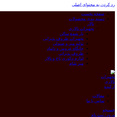
رد کردن به محتوای اصلی
صفحه نخست
دسته بندی محصولات
تالار
تجهیزات تالاری
بار شمع سالن
تجهیزات ظروف پذیرایی
تولید میز و صندلی
جایگاه عروس و داماد
ظروف پذیرایی
لوازم دکوری باغ و تالار
میز شام
مقالات
تماس با ما
جستجو
ورود / ثبت نام